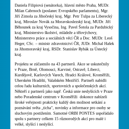
Daniela Filipiová (senátorka), hlavní město Praha, MUDr.
Milan Cabrnoch (poslanec Evropského parlamentu), Mgr.
Jiří Zimola za Jihočeský kraj, Mgr. Petr Tulpa za Liberecký
kraj, Miroslav Novák za Moravskoslezský kraj, MUDr. Jiří
Běhounek za kraj Vysočina, Ing. Pavel Šotola za Pardubický
kraj, Ministerstvo školství, mládeže a tělovýchovy,
Ministerstvo práce a sociálních věcí ČR a Doc. MUDr. Leoš
Heger, CSc. – ministr zdravotnictví ČR, JUDr. Michal Hašek
za Jihomoravský kraj, RSDr. Stanislav Rybák za Ústecký
kraj.
Projektu se zúčastnilo na 43 partnerů. Akce se uskutečnily
v Praze, Brně, Olomouci, Karviné, Ostravě, Liberci,
Kurdějově, Karlových Varech, Hradci Králové, Kroměříži,
Uherském Hradišti, Valašském Meziříčí. Partneři nabídli
celou řadu kulturních, sportovních a společenských akcí.
Někteří z partnerů jako např. Česká unie neslyšících v Praze
nebo Poradenské centrum v Kroměříži dokonce nabízeli
široké veřejnosti prakticky každý den možnost setkání a
poznávání světa „ticha“, novinky a informace pro osoby se
sluchovým postižením. Samotné ORBI PONTES uspořádalo
spolu s partnery celkem 15 různorodých akcí pro malé i
velké, slyšící i neslyšící.