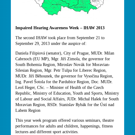
Impaired Hearing Awareness Week – IHAW 2013
The second IHAW took place from September 21 to
September 29, 2013 under the auspice of:
Daniela Filipiová (senator), City of Prague, MUDr. Milan
Cabrnoch (EU MP), Mgr. Jiří Zimola, the governor for
South Bohemia Region, Miroslav Novák for Moravian-
Silesian Region, Mgr. Petr Tulpa for Liberec Region,
MUDr. Jiří Běhounek, the governor for Vysočina Region,
Ing. Pavel Šotola for the Pardubice Region, Doc. MUDr.
Leoš Heger, CSc. – Minister of Health of the Czech
Republic, Ministry of Education, Youth and Sports, Ministry
of Labour and Social Affairs, JUDr. Michal Hašek for South
Moravian Region, RSDr. Stanislav Rybák for the Ústí nad
Labem Region
This year week program offered various seminars, theatre
performances for adults and children, happenings, fitness
lectures and different sport activities.