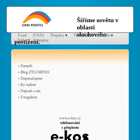
Šíříme osvětu v
oblasti
sluchového
Úvod
O NÁS
Projekty
TKOSP
Semináře
postižení.
Videa
Kontakty
Partneři
Blog ZTLUMENO
Doporučujeme
Ke stažení
Napsali o nás
Fotogalerie
www.e-kos.cz
telefonování
s přepisem