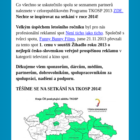
Co všechno se uskutečnilo spolu se seznamem partnerů
naleznete v celorepublikovém Programu TKOSP 2013
ZDE.
Nechte se inspirovat na setkání v roce 2014!
Velkým úspěchem letošního ročníku
byl pro nás
profesionální reklamní spot
Není ticho jako ticho
. Společně s
tvůrci spotu,
Funny Bunny Films
, jsme 21.11.2013 převzali
za tento spot
1. cenu v soutěži Žihadlo roku 2013
o
nejlepší česko-slovenskou veřejně prospěšnou reklamu
v
kategorii televizní a kino spot.
Děkujeme všem sponzorům, dárcům, médiím,
partnerům, dobrovolníkům, spolupracovníkům za
spolupráci, nadšení a podporu.
TĚŠÍME SE NA SETKÁNÍ NA TKOSP 2014!