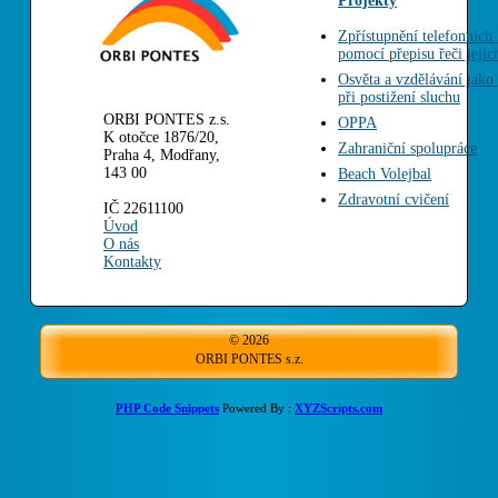
Projekty
Zpřístupnění telefonních 
pomocí přepisu řeči jeji
Osvěta a vzdělávání jak
při postižení sluchu
ORBI PONTES z.s.
OPPA
K otočce 1876/20,
Zahraniční spolupráce
Praha 4, Modřany,
143 00
Beach Volejbal
Zdravotní cvičení
IČ 22611100
Úvod
O nás
Kontakty
© 2026
ORBI PONTES s.z.
PHP Code Snippets
Powered By :
XYZScripts.com